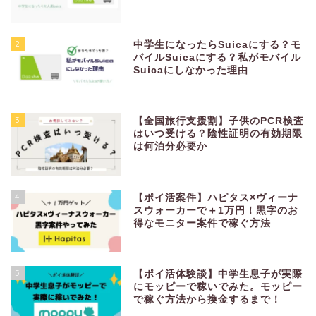
2
中学生になったらSuicaにする？モ
バイルSuicaにする？私がモバイル
Suicaにしなかった理由
3
【全国旅行支援割】子供のPCR検査
はいつ受ける？陰性証明の有効期限
は何泊分必要か
4
【ポイ活案件】ハピタス×ヴィーナ
スウォーカーで＋1万円！黒字のお
得なモニター案件で稼ぐ方法
5
【ポイ活体験談】中学生息子が実際
にモッピーで稼いでみた。モッピー
で稼ぐ方法から換金するまで！