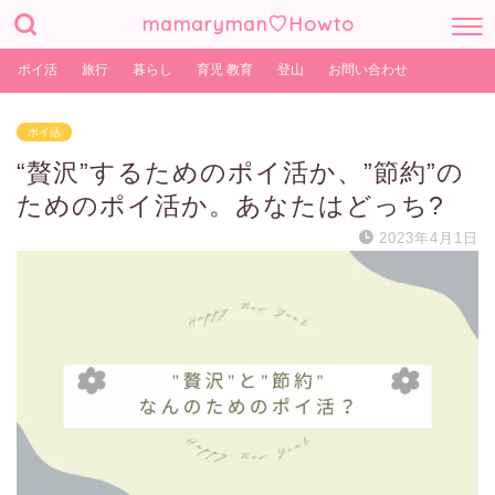
mamaryman♡Howto
ポイ活
旅行
暮らし
育児 教育
登山
お問い合わせ
ポイ活
“贅沢”するためのポイ活か、”節約”の
ためのポイ活か。あなたはどっち?
2023年4月1日